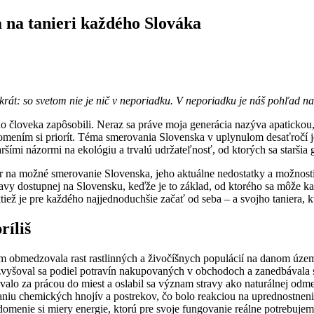
a na tanieri každého Slováka
rát: so svetom nie je nič v neporiadku. V neporiadku je náš pohľad na
eho človeka zapôsobili. Neraz sa práve moja generácia nazýva apatickou
domením si priorít. Téma smerovania Slovenska v uplynulom desaťročí
šími názormi na ekológiu a trvalú udržateľnosť, od ktorých sa staršia
na možné smerovanie Slovenska, jeho aktuálne nedostatky a možnosti 
avy dostupnej na Slovensku, keďže je to základ, od ktorého sa môže k
ež je pre každého najjednoduchšie začať od seba – a svojho taniera,
ríliš
 obmedzovala rast rastlinných a živočíšnych populácií na danom území
 , zvyšoval sa podiel potravín nakupovaných v obchodoch a zanedbával
ahovalo za prácou do miest a oslabil sa význam stravy ako naturálnej 
aniu chemických hnojív a postrekov, čo bolo reakciou na uprednostnenie
omenie si miery energie, ktorú pre svoje fungovanie reálne potrebujem