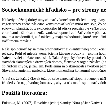
Socioekonomické hľadisko – pre stromy ne
Niekedy môže aj dobrý úmysel mať v konečnom dôsledku negatívny dos
vegetariánov začne následne konzumovať veľké množstvá sóje, čo odh
sójových plantáží, čo z ekologického hľadiska predstavuje veľké plo
chorobami a škodcami, znižovanie schopnosti zadržať vodu v pôde a,
rozum a uvedomili si, aké následky majú rozhodnutia, ktoré sme učinil
stačí trocha fantázie.)
Naša spoločnosť by sa mala preorientovať z kvantitatívnej produkcie 
reťazec. Pohľad mladšej generácie na kúpené produkty – ako na hodno
štafetu trvalej udržateľnosti sídel. Taktiež typický slovenský postoj
stavbách slamených a drevených domov, členstvo v organizáciách (n
čo ľuďom chýba, je záujem. Podelením sa o skúsenosti s tvorbou per
Slovensku zmierniť následky, ktoré momentálna konzumná spoločnosť
Vraví sa, že každý človek túži po sebe zanechať stopu. Po zmene náš
ich detí v čo najpôvodnejšom stave, aby na nás mohli spomínať v do
Použitá literatúra:
Fukuoka, M. (2007). Revolúcia jednej slamky. Nitra (Alter Nativa).