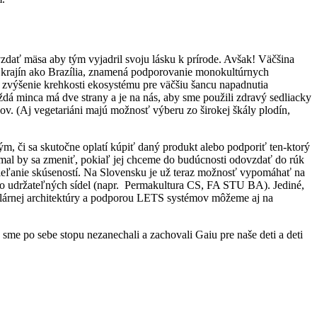
dať mäsa aby tým vyjadril svoju lásku k prírode. Avšak! Väčšina
z krajín ako Brazília, znamená podporovanie monokultúrnych
, zvýšenie krehkosti ekosystému pre väčšiu šancu napadnutia
á minca má dve strany a je na nás, aby sme použili zdravý sedliacky
dov. (Aj vegetariáni majú možnosť výberu zo širokej škály plodín,
ým, či sa skutočne oplatí kúpiť daný produkt alebo podporiť ten-ktorý
 mal by sa zmeniť, pokiaľ jej chceme do budúcnosti odovzdať do rúk
 zdieľanie skúseností. Na Slovensku je už teraz možnosť vypomáhať na
o udržateľných sídel (napr. Permakultura CS, FA STU BA). Jediné,
solárnej architektúry a podporou LETS systémov môžeme aj na
sme po sebe stopu nezanechali a zachovali Gaiu pre naše deti a deti