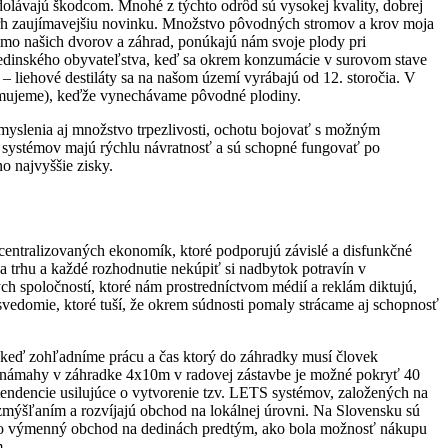
olávajú škodcom. Mnohé z týchto odrôd sú vysokej kvality, dobrej
na trh zaujímavejšiu novinku. Množstvo pôvodných stromov a krov moja
 mimo našich dvorov a záhrad, ponúkajú nám svoje plody pri
 dedinského obyvateľstva, keď sa okrem konzumácie v surovom stave
 – liehové destiláty sa na našom území vyrábajú od 12. storočia. V
edomujeme), keďže vynechávame pôvodné plodiny.
yslenia aj množstvo trpezlivosti, ochotu bojovať s možným
h systémov majú rýchlu návratnosť a sú schopné fungovať po
o najvyššie zisky.
centralizovaných ekonomík, ktoré podporujú závislé a disfunkčné
 trhu a každé rozhodnutie nekúpiť si nadbytok potravín v
ch spoločností, ktoré nám prostredníctvom médií a reklám diktujú,
vedomie, ktoré tuší, že okrem súdnosti pomaly strácame aj schopnosť
 keď zohľadníme prácu a čas ktorý do záhradky musí človek
kej námahy v záhradke 4x10m v radovej zástavbe je možné pokryť 40
tendencie usilujúce o vytvorenie tzv. LETS systémov, založených na
zmýšľaním a rozvíjajú obchod na lokálnej úrovni. Na Slovensku sú
ako výmenný obchod na dedinách predtým, ako bola možnosť nákupu
m.