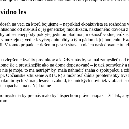
vidno les
ah na vec, za ktorú bojujeme – napríklad ekoaktivista sa rozhodne vz
liadnuc od diskusií o jej genetickej modifikácii, nákladného dovozu 
chy odlesnenej pôdy pokrytej jedinou plodinou, možnosť vodnej erózie
 samozrejme, vedie k vyčerpaniu pôdy a tým pádom k jej hnojeniu. Každ
i. V tomto prípade je riešením pestrá strava a nielen nasledovanie tren
na zlepšenie kvality produktov a každý z nás by sa mal zamyslieť nad t
tnejšie a prestížnejšie ako na doma dopestované – je tiež pomýlený a
 „čo nie je moje, to ma netrápi“ by mala nahradiť snaha o spoluprácu a
apr. Občianske združenie ARTUR) a možnosť štúdia problematiky trval
makultúrnych záhrad, lesných záhrad, technických noviniek v oblasti 
 napáchala na našej krajine.
ho myslenia by pre nás malo byť úspechom práve naopak – žiť tak, aby 
brom.