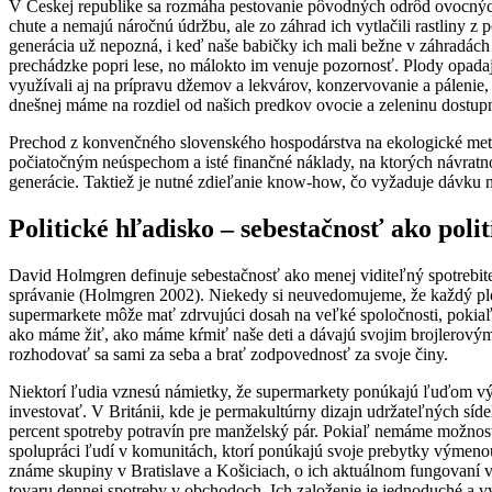
V Českej republike sa rozmáha pestovanie pôvodných odrôd ovocných 
chute a nemajú náročnú údržbu, ale zo záhrad ich vytlačili rastliny 
generácia už nepozná, i keď naše babičky ich mali bežne v záhradách 
prechádzke popri lese, no málokto im venuje pozornosť. Plody opada
využívali aj na prípravu džemov a lekvárov, konzervovanie a pálenie,
dnešnej máme na rozdiel od našich predkov ovocie a zeleninu dostup
Prechod z konvenčného slovenského hospodárstva na ekologické metó
počiatočným neúspechom a isté finančné náklady, na ktorých návratn
generácie. Taktiež je nutné zdieľanie know-how, čo vyžaduje dávku n
Politické hľadisko – sebestačnosť ako polit
David Holmgren definuje sebestačnosť ako menej viditeľný spotrebite
správanie (Holmgren 2002). Niekedy si neuvedomujeme, že každý plod,
supermarkete môže mať zdrvujúci dosah na veľké spoločnosti, pokiaľ s
ako máme žiť, ako máme kŕmiť naše deti a dávajú svojim brojlerovým
rozhodovať sa sami za seba a brať zodpovednosť za svoje činy.
Niektorí ľudia vznesú námietky, že supermarkety ponúkajú ľuďom vý
investovať. V Británii, kde je permakultúrny dizajn udržateľných sí
percent spotreby potravín pre manželský pár. Pokiaľ nemáme možnosť 
spolupráci ľudí v komunitách, ktorí ponúkajú svoje prebytky výmeno
známe skupiny v Bratislave a Košiciach, o ich aktuálnom fungovan
tovaru dennej spotreby v obchodoch. Ich založenie je jednoduché a 