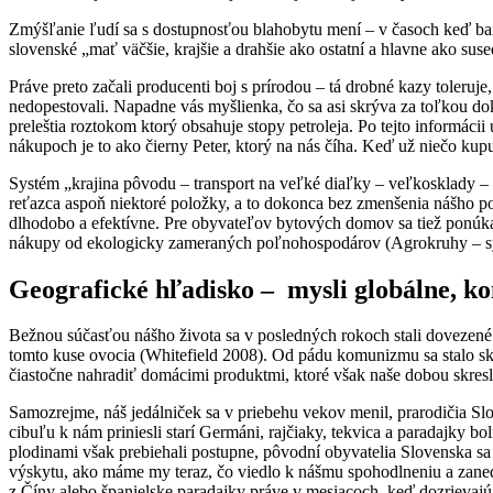
Zmýšľanie ľudí sa s dostupnosťou blahobytu mení – v časoch keď ba
slovenské „mať väčšie, krajšie a drahšie ako ostatní a hlavne ako suse
Práve preto začali producenti boj s prírodou – tá drobné kazy toleru
nedopestovali. Napadne vás myšlienka, čo sa asi skrýva za toľkou do
preleštia roztokom ktorý obsahuje stopy petroleja. Po tejto informácii
nákupoch je to ako čierny Peter, ktorý na nás číha. Keď už niečo kupu
Systém „krajina pôvodu – transport na veľké diaľky – veľkosklady – 
reťazca aspoň niektoré položky, a to dokonca bez zmenšenia nášho p
dlhodobo a efektívne. Pre obyvateľov bytových domov sa tiež ponúkajú
nákupy od ekologicky zameraných poľnohospodárov (Agrokruhy – systém
Geografické hľadisko – mysli globálne, ko
Bežnou súčasťou nášho života sa v posledných rokoch stali dovezené
tomto kuse ovocia (Whitefield 2008). Od pádu komunizmu sa stalo sk
čiastočne nahradiť domácimi produktmi, ktoré však naše dobou skresle
Samozrejme, náš jedálniček sa v priebehu vekov menil, prarodičia Sl
cibuľu k nám priniesli starí Germáni, rajčiaky, tekvica a paradajky 
plodinami však prebiehali postupne, pôvodní obyvatelia Slovenska sa
výskytu, ako máme my teraz, čo viedlo k nášmu spohodlneniu a zane
z Číny alebo španielske paradajky práve v mesiacoch, keď dozrievajú