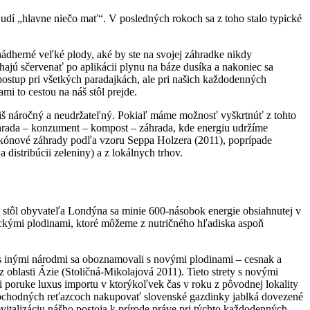
í „hlavne niečo mať“. V posledných rokoch sa z toho stalo typické
nádherné veľké plody, aké by ste na svojej záhradke nikdy
ajú sčervenať po aplikácii plynu na báze dusíka a nakoniec sa
o postup pri všetkých paradajkách, ale pri našich každodenných
mi to cestou na náš stôl prejde.
íliš náročný a neudržateľný. Pokiaľ máme možnosť vyškrtnúť z tohto
áhrada – konzument – kompost – záhrada, kde energiu udržíme
balkónové záhrady podľa vzoru Seppa Holzera (2011), poprípade
istribúcii zeleniny) a z lokálnych trhov.
 stôl obyvateľa Londýna sa minie 600-násobok energie obsiahnutej v
ickými plodinami, ktoré môžeme z nutričného hľadiska aspoň
h s inými národmi sa oboznamovali s novými plodinami – cesnak a
 oblasti Ázie (Stoličná-Mikolajová 2011). Tieto strety s novými
i poruke luxus importu v ktorýkoľvek čas v roku z pôvodnej lokality
 obchodných reťazcoch nakupovať slovenské gazdinky jablká dovezené
italizáciu nášho postoja k prírode práve pri týchto každodenných