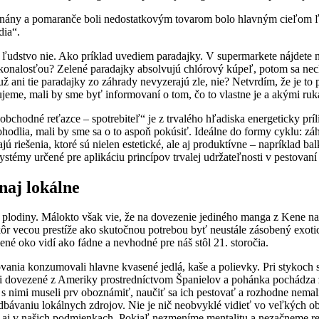
nány a pomaranče boli nedostatkovým tovarom bolo hlavným cieľom ľud
dia“.
je, ľudstvo nie. Ako príklad uvediem paradajky. V supermarkete nájdete 
konalosťou? Zelené paradajky absolvujú chlórový kúpeľ, potom sa nech
 už ani tie paradajky zo záhrady nevyzerajú zle, nie? Netvrdím, že je t
jeme, mali by sme byť informovaní o tom, čo to vlastne je a akými ruka
obchodné reťazce – spotrebiteľ“ je z trvalého hľadiska energeticky pr
ohodlia, mali by sme sa o to aspoň pokúsiť. Ideálne do formy cyklu: z
 riešenia, ktoré sú nielen estetické, ale aj produktívne – napríklad 
y určené pre aplikáciu princípov trvalej udržateľnosti v pestovaní a d
naj lokálne
 plodiny. Málokto však vie, že na dovezenie jediného manga z Kene na
ôr vecou prestíže ako skutočnou potrebou byť neustále zásobený exot
né oko vidí ako fádne a nevhodné pre náš stôl 21. storočia.
ovania konzumovali hlavne kvasené jedlá, kaše a polievky. Pri stykoc
boli dovezené z Ameriky prostredníctvom Španielov a pohánka pochádza z
 s nimi museli prv oboznámiť, naučiť sa ich pestovať a rozhodne nemal
dbávaniu lokálnych zdrojov. Nie je nič neobvyklé vidieť vo veľkých
 aj v našich podmienkach. Pokiaľ nezmeníme mentalitu a nezačneme rev