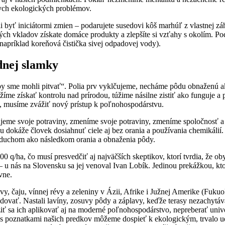
nych ekologických problémov.
i byť iniciátormi zmien – podarujete susedovi kôš marhúľ z vlastnej z
ných vkladov získate domáce produkty a zlepšíte si vzťahy s okolím.
(napríklad koreňová čistička sivej odpadovej vody).
dnej slamky
 sme mohli pitvať“. Polia prv vyklčujeme, necháme pôdu obnaženú ako
me získať kontrolu nad prírodou, túžime násilne zistiť ako funguje a po
va, musíme zvážiť nový prístup k poľnohospodárstvu.
me svoje potraviny, zmeníme svoje potraviny, zmeníme spoločnosť a z
ou dokáže človek dosiahnuť ciele aj bez orania a používania chemikálií
vzduchom ako následkom orania a obnaženia pôdy.
0 q/ha, čo musí presvedčiť aj najväčších skeptikov, ktorí tvrdia, že
 u nás na Slovensku sa jej venoval Ivan Lobík. Jedinou prekážkou, ktor
vne.
vy, čaju, vínnej révy a zeleniny v Ázii, Afrike i Južnej Amerike (Fuk
odovať. Nastali lavíny, zosuvy pôdy a záplavy, keďže terasy nezachytá
iť sa ich aplikovať aj na moderné poľnohospodárstvo, nepreberať unive
i s poznatkami našich predkov môžeme dospieť k ekologickým, trvalo 