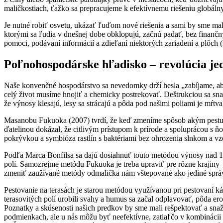
maličkostiach, ťažko sa prepracujeme k efektívnemu riešeniu globál
Je nutné robiť osvetu, ukázať ľuďom nové riešenia a sami by sme mal
ktorými sa ľudia v dnešnej dobe obklopujú, začnú padať, bez finanč
pomoci, podávaní informácií a zdieľaní niektorých zariadení a plôch 
Poľnohospodárske hľadisko – revolúcia je
Naše konvenčné hospodárstvo sa nevedomky drží hesla „zabíjame, aby
celý život musíme hnojiť a chemicky postrekovať. Deštrukciou sa snaží
že výnosy klesajú, lesy sa strácajú a pôda pod našimi poliami je mŕt
Masanobu Fukuoka (2007) tvrdí, že keď zmeníme spôsob akým pestuje
ďatelinou dokázal, že citlivým prístupom k prírode a spoluprácou s ň
pokrývkou a symbióza rastlín s baktériami bez ohrozenia slnkom a 
Podľa Marca Bonfilsa sa dajú dosiahnuť touto metódou výnosy nad 10
polí. Samozrejme metódu Fukuoka je treba upraviť pre rôzne krajiny –
zmeniť zaužívané metódy odmalička nám vštepované ako jediné sprá
Pestovanie na terasách je starou metódou využívanou pri pestovaní ká
terasovitých polí urobili svahy a humus sa začal odplavovať, pôda er
Poznatky a skúsenosti našich predkov by sme mali rešpektovať a snaž
podmienkach, ale u nás môžu byť neefektívne, zatiaľčo v kombináci