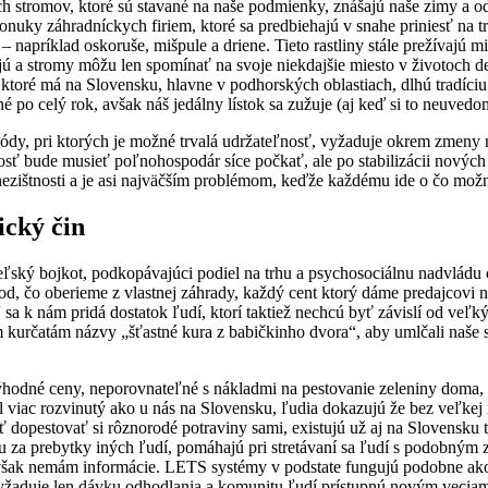
stromov, ktoré sú stavané na naše podmienky, znášajú naše zimy a od
z ponuky záhradníckych firiem, ktoré sa predbiehajú v snahe priniesť 
– napríklad oskoruše, mišpule a driene. Tieto rastliny stále prežívajú
jú a stromy môžu len spomínať na svoje niekdajšie miesto v životoch
 ktoré má na Slovensku, hlavne v podhorských oblastiach, dlhú tradíciu
né po celý rok, avšak náš jedálny lístok sa zužuje (aj keď si to neuv
dy, pri ktorých je možné trvalá udržateľnosť, vyžaduje okrem zmeny m
osť bude musieť poľnohospodár síce počkať, ale po stabilizácii novýc
ezištnosti a je asi najväčším problémom, keďže každému ide o čo možn
ický čin
ľský bojkot, podkopávajúci podiel na trhu a psychosociálnu nadvládu 
 čo oberieme z vlastnej záhrady, každý cent ktorý dáme predajcovi na
a k nám pridá dostatok ľudí, ktorí taktiež nechcú byť závislí od veľký
 kurčatám názvy „šťastné kura z babičkinho dvora“, aby umlčali naše s
hodné ceny, neporovnateľné s nákladmi na pestovanie zeleniny doma,
del viac rozvinutý ako u nás na Slovensku, ľudia dokazujú že bez veľ
dopestovať si rôznorodé potraviny sami, existujú už aj na Slovensku 
u za prebytky iných ľudí, pomáhajú pri stretávaní sa ľudí s podobným 
í však nemám informácie. LETS systémy v podstate fungujú podobne 
vyžaduje len dávku odhodlania a komunitu ľudí prístupnú novým vecia