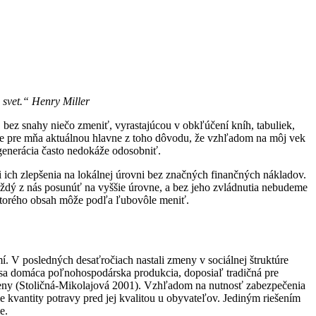
 svet.“ Henry Miller
, bez snahy niečo zmeniť, vyrastajúcou v obkľúčení kníh, tabuliek,
 je pre mňa aktuálnou hlavne z toho dôvodu, že vzhľadom na môj vek
 generácia často nedokáže odosobniť.
ich zlepšenia na lokálnej úrovni bez značných finančných nákladov.
aždý z nás posunúť na vyššie úrovne, a bez jeho zvládnutia nebudeme
 ktorého obsah môže podľa ľubovôle meniť.
. V posledných desaťročiach nastali zmeny v sociálnej štruktúre
a sa domáca poľnohospodárska produkcia, doposiaľ tradičná pre
odmeny (Stoličná-Mikolajová 2001). Vzhľadom na nutnosť zabezpečenia
 kvantity potravy pred jej kvalitou u obyvateľov. Jediným riešením
e.