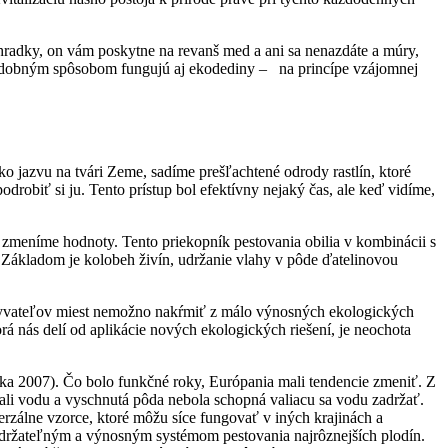
áhradky, on vám poskytne na revanš med a ani sa nenazdáte a múry,
 Podobným spôsobom fungujú aj ekodediny – na princípe vzájomnej
 jazvu na tvári Zeme, sadíme prešľachtené odrody rastlín, ktoré
drobiť si ju. Tento prístup bol efektívny nejaký čas, ale keď vidíme,
meníme hodnoty. Tento priekopník pestovania obilia v kombinácii s
. Základom je kolobeh živín, udržanie vlahy v pôde ďatelinovou
 obyvateľov miest nemožno nakŕmiť z málo výnosných ekologických
á nás delí od aplikácie nových ekologických riešení, je neochota
uoka 2007). Čo bolo funkčné roky, Európania mali tendencie zmeniť. Z
vali vodu a vyschnutá pôda nebola schopná valiacu sa vodu zadržať.
rzálne vzorce, ktoré môžu síce fungovať v iných krajinách a
udržateľným a výnosným systémom pestovania najrôznejších plodín.