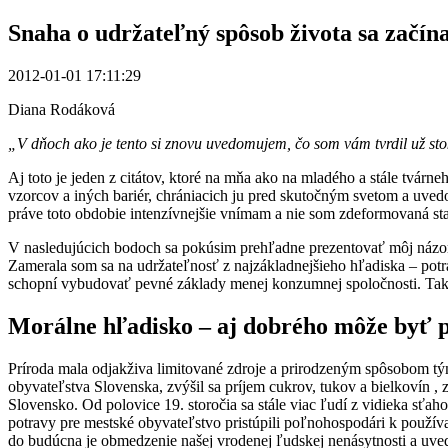
Snaha o udržateľný spôsob života sa začín
2012-01-01 17:11:29
Diana Rodáková
„V dňoch ako je tento si znovu uvedomujem, čo som vám tvrdil už stok
Aj toto je jeden z citátov, ktoré na mňa ako na mladého a stále tvárn
vzorcov a iných bariér, chrániacich ju pred skutočným svetom a uve
práve toto obdobie intenzívnejšie vnímam a nie som zdeformovaná star
V nasledujúcich bodoch sa pokúsim prehľadne prezentovať môj názor 
Zamerala som sa na udržateľnosť z najzákladnejšieho hľadiska – potr
schopní vybudovať pevné základy menej konzumnej spoločnosti. Takti
Morálne hľadisko – aj dobrého môže byť p
Príroda mala odjakživa limitované zdroje a prirodzeným spôsobom tým
obyvateľstva Slovenska, zvýšil sa príjem cukrov, tukov a bielkovín
Slovensko. Od polovice 19. storočia sa stále viac ľudí z vidieka sť
potravy pre mestské obyvateľstvo pristúpili poľnohospodári k použív
do budúcna je obmedzenie našej vrodenej ľudskej nenásytnosti a uved