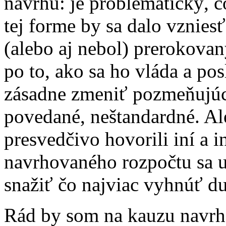
návrhu: je problematický, č
tej forme by sa dalo vznies
(alebo aj nebol) prerokova
po to, ako sa ho vláda a po
zásadne zmeniť pozmeňujúc
povedané, neštandardné. Al
presvedčivo hovorili iní a i
navrhovaného rozpočtu sa u
snažiť čo najviac vyhnúť du
Rád by som na kauzu navrho