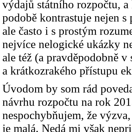
výdajů státního rozpočtu, a k
podobě kontrastuje nejen s
ale často i s prostým rozume
nejvíce nelogické ukázky ne
ale též (a pravděpodobně v 
a krátkozrakého přístupu 
Úvodom by som rád povedal
návrhu rozpočtu na rok 20
nespochybňujem, že výzva, kt
je malá. Nedá mi však nep