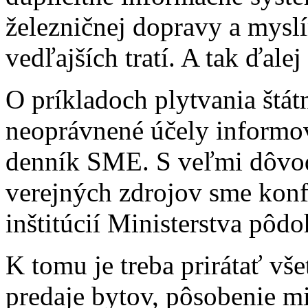
železničnej dopravy a mysl
vedľajších tratí. A tak ďale
O príkladoch plytvania štá
neoprávnené účely informo
denník SME. S veľmi dôvo
verejných zdrojov sme konf
inštitúcií Ministerstva pôd
K tomu je treba prirátať vše
predaje bytov, pôsobenie m