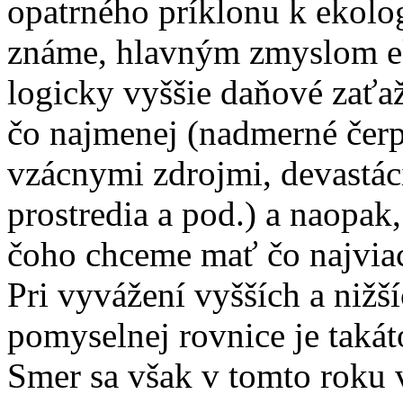
opatrného príklonu k ekolo
známe, hlavným zmyslom ek
logicky vyššie daňové zaťa
čo najmenej (nadmerné čerp
vzácnymi zdrojmi, devastáci
prostredia a pod.) a naopak,
čoho chceme mať čo najviac
Pri vyvážení vyšších a nižš
pomyselnej rovnice je takát
Smer sa však v tomto roku