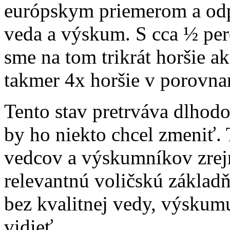
európskym priemerom a odp
veda a výskum. S cca ½ p
sme na tom trikrát horšie a
takmer 4x horšie v porovna
Tento stav pretrváva dlhod
by ho niekto chcel zmeniť. 
vedcov a výskumníkov zrej
relevantnú voličskú základ
bez kvalitnej vedy, výskum
vidieť.