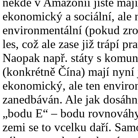
někde v Amazonii jistě mají 
ekonomický a sociální, ale 
environmentální (pokud zr
les, což ale zase již trápí p
Naopak např. státy s komun
(konkrétně Čína) mají nyní j
ekonomický, ale ten enviro
zanedbáván. Ale jak dosáhn
„bodu E“ – bodu rovnováhy?
zemi se to vcelku daří. Sam