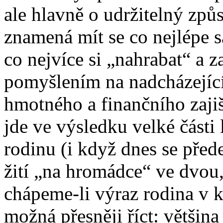
ale hlavně o udržitelný způ
znamená mít se co nejlépe s
co nejvíce si „nahrabat“ a za
pomyšlením na nadcházejíc
hmotného a finančního zajišt
jde ve výsledku velké části l
rodinu (i když dnes se pře
žití „na hromádce“ ve dvou,
chápeme-li výraz rodina v 
možná přesněji říct: většina