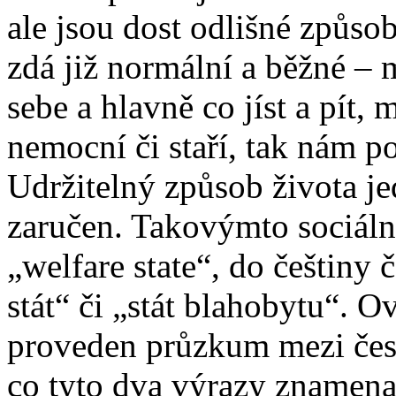
ale jsou dost odlišné způso
zdá již normální a běžné – 
sebe a hlavně co jíst a pít,
nemocní či staří, tak nám 
Udržitelný způsob života jed
zaručen. Takovýmto sociáln
„welfare state“, do češtiny 
stát“ či „stát blahobytu“. 
proveden průzkum mezi česk
co tyto dva výrazy znamenají