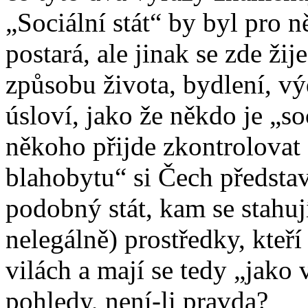
„Sociální stát“ by byl pro n
postará, ale jinak se zde žij
způsobu života, bydlení, vý
úsloví, jako že někdo je „so
někoho přijde zkontrolovat 
blahobytu“ si Čech představ
podobný stát, kam se stahuj
nelegálně) prostředky, kteří
vilách a mají se tedy „jako 
pohledy, není-li pravda?