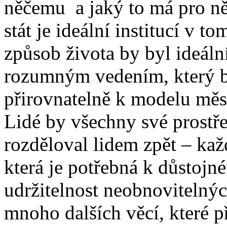
něčemu a jaký to má pro ně
stát je ideální institucí v t
způsob života by byl ideální
rozumným vedením, který b
přirovnatelně k modelu měs
Lidé by všechny své prostře
rozděloval lidem zpět – kaž
která je potřebná k důstojn
udržitelnost neobnovitelnýc
mnoho dalších věcí, které př