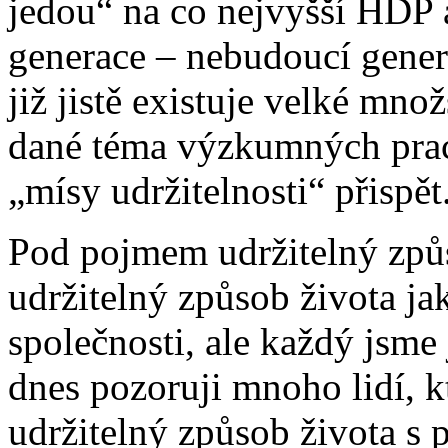
jedou“ na co nejvyšší HDP 
generace – nebudoucí gener
již jistě existuje velké mno
dané téma výzkumných prací
„mísy udržitelnosti“ přispět
Pod pojmem udržitelný způ
udržitelný způsob života ja
společnosti, ale každý jsme
dnes pozoruji mnoho lidí, kt
udržitelný způsob života s