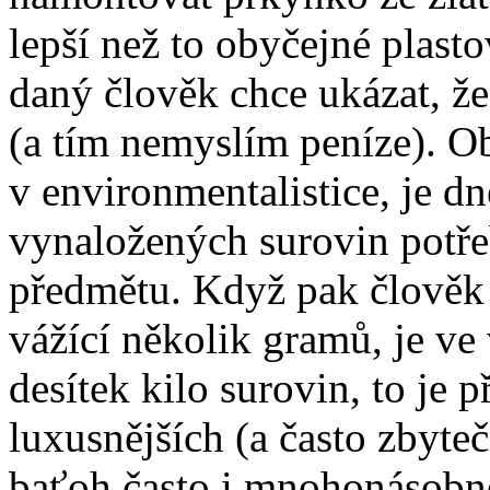
lepší než to obyčejné plast
daný člověk chce ukázat, že 
(a tím nemyslím peníze). 
v environmentalistice, je d
vynaložených surovin potř
předmětu. Když pak člověk z
vážící několik gramů, je v
desítek kilo surovin, to je 
luxusnějších (a často zbyte
baťoh často i mnohonásobn