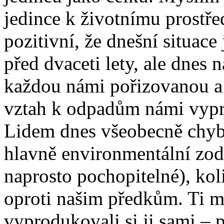
jedince k životnímu prostřed
pozitivní, že dnešní situace
před dvaceti lety, ale dnes
každou námi pořizovanou a
vztah k odpadům námi vypr
Lidem dnes všeobecně chyb
hlavně environmentální zod
naprosto pochopitelné), ko
oproti našim předkům. Ti mě
vyprodukovali si ji sami – 