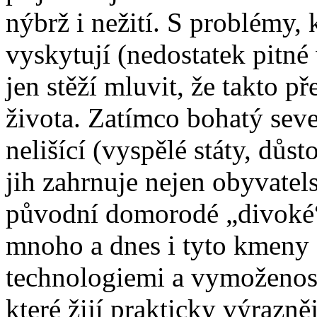
nýbrž i nežití. S problémy, 
vyskytují (nedostatek pitné 
jen stěží mluvit, že takto 
života. Zatímco bohatý seve
nelišící (vyspělé státy, důs
jih zahrnuje nejen obyvatel
původní domorodé „divoké“ 
mnoho a dnes i tyto kmeny 
technologiemi a vymoženost
které žijí prakticky výrazn