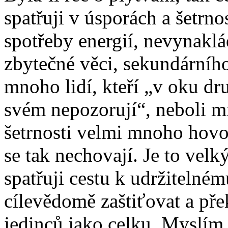
spatřuji v úsporách a šetrno
spotřeby energií, nevynaklá
zbytečné věci, sekundárníh
mnoho lidí, kteří „v oku dru
svém nepozorují“, neboli mn
šetrnosti velmi mnoho hovoř
se tak nechovají. Je to velký
spatřuji cestu k udržitelné
cílevědomě zaštiťovat a př
jedinců jako celku. Myslím 