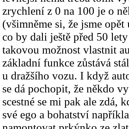
zrychlení z 0 na 100 je o n
(všimněme si, že jsme opět 
co by dali ještě před 50 let
takovou možnost vlastnit a
základní funkce zůstává stál
u dražšího vozu. I když auto
se dá pochopit, že někdo v
scestné se mi pak ale zdá, 
své ego a bohatství napříkl
namontovat prkýnko ze zlat