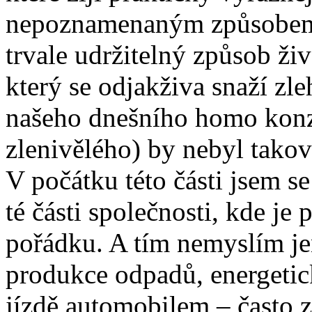
nepoznamenaným způsobem ž
trvale udržitelný způsob ži
který se odjakživa snaží zle
našeho dnešního homo konz
zlenivělého) by nebyl tako
V počátku této části jsem s
té části společnosti, kde je
pořádku. A tím nemyslím je
produkce odpadů, energetick
jízdě automobilem – často zb