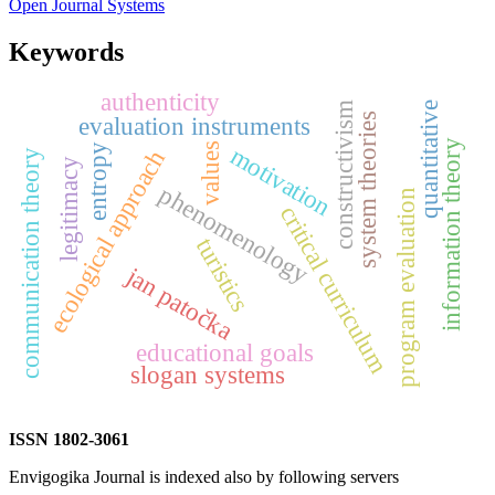
Open Journal Systems
Keywords
authenticity
quantitative
constructivism
system theories
evaluation instruments
information theory
values
entropy
motivation
ecological approach
communication theory
legitimacy
phenomenology
program evaluation
critical curriculum
turistics
jan patočka
educational goals
slogan systems
ISSN 1802-3061
Envigogika Journal is indexed also by following servers