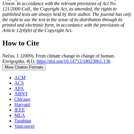
Union. In accordance with the relevant provisions of Act No.
121/2000 Coll., the Copyright Act, as amended, the rights to
published texts are always held by their author. The journal has only
the right to use the text in the sense of its distribution through its
printed and electronic form, in accordance with the provisions of
Article 12(4)(b) of the Copyright Act.
How to Cite
Nečas, J. (2009). From climate change to change of human.
Envigogika
,
4
(1).
https://doi.org/10.14712/18023061.136
More Citation Formats
ACM
ACS
APA
ABNT
Chicago
Harvard
IEEE
MLA
Turabian
Vancouver