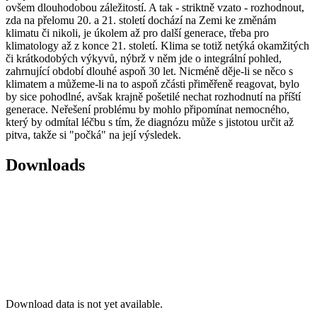
ovšem dlouhodobou záležitostí. A tak - striktně vzato - rozhodnout,
zda na přelomu 20. a 21. století dochází na Zemi ke změnám
klimatu či nikoli, je úkolem až pro další generace, třeba pro
klimatology až z konce 21. století. Klima se totiž netýká okamžitých
či krátkodobých výkyvů, nýbrž v něm jde o integrální pohled,
zahrnující období dlouhé aspoň 30 let. Nicméně děje-li se něco s
klimatem a můžeme-li na to aspoň zčásti přiměřeně reagovat, bylo
by sice pohodlné, avšak krajně pošetilé nechat rozhodnutí na příští
generace. Neřešení problému by mohlo připomínat nemocného,
který by odmítal léčbu s tím, že diagnózu může s jistotou určit až
pitva, takže si "počká" na její výsledek.
Downloads
Download data is not yet available.