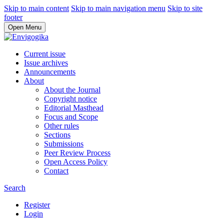
Skip to main content
Skip to main navigation menu
Skip to site
footer
Open Menu
Current issue
Issue archives
Announcements
About
About the Journal
Copyright notice
Editorial Masthead
Focus and Scope
Other rules
Sections
Submissions
Peer Review Process
Open Access Policy
Contact
Search
Register
Login