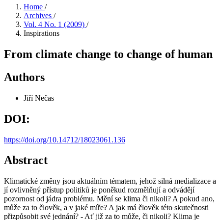
Home
/
Archives
/
Vol. 4 No. 1 (2009)
/
Inspirations
From climate change to change of human
Authors
Jiří Nečas
DOI:
https://doi.org/10.14712/18023061.136
Abstract
Klimatické změny jsou aktuálním tématem, jehož silná medializace a
jí ovlivněný přístup politiků je poněkud rozmělňují a odvádějí
pozornost od jádra problému. Mění se klima či nikoli? A pokud ano,
může za to člověk, a v jaké míře? A jak má člověk této skutečnosti
přizpůsobit své jednání? - Ať již za to může, či nikoli? Klima je