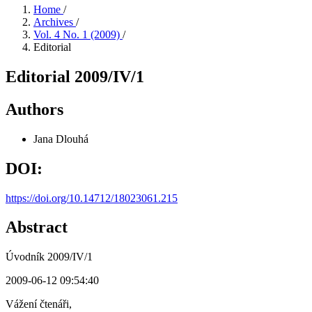
Home
/
Archives
/
Vol. 4 No. 1 (2009)
/
Editorial
Editorial 2009/IV/1
Authors
Jana Dlouhá
DOI:
https://doi.org/10.14712/18023061.215
Abstract
Úvodník 2009/IV/1
2009-06-12 09:54:40
Vážení čtenáři,