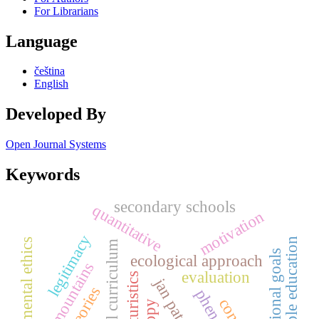
For Librarians
Language
čeština
English
Developed By
Open Journal Systems
Keywords
secondary schools
quantitative
motivation
legitimacy
sustainable education
environmental ethics
critical curriculum
educational goals
ecological approach
iser mountains
evaluation
turistics
jan patočka