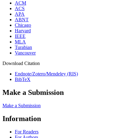
ACM
ACS
APA
ABNT
Chicago
Harvard
IEEE
MLA
Turabian
Vancouver
Download Citation
Endnote/Zotero/Mendeley (RIS)
BibTeX
Make a Submission
Make a Submission
Information
For Readers
For Authors