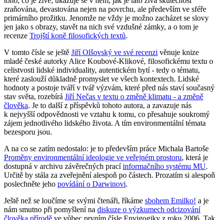
toho, co je živé; ukazuje se v něm, jak je tato živá skutečnost
zraňována, devastována nejen na povrchu, ale především ve sféře
primárního prožitku. Jenomže ne vždy je možno zacházet se slovy
jen jako s obrazy, stavět na nich své vzdušné zámky, a o tom je
recenze
Trojští koně filosofických textů
.
V tomto čísle se ještě
Jiří Olšovský ve své recenzi
věnuje knize
mladé české autorky Alice Koubové-Klikové, filosofickému textu o
celistvosti lidské individuality, autentickém bytí - tedy o tématu,
které zaslouží důkladně promyslet ve všech kontextech. Lidské
hodnoty a postoje tváří v tvář výzvám, které před nás staví současný
stav světa, rozebírá
Jiří Nečas v textu o změně klimatu - a změně
člověka
. Je to další z příspěvků tohoto autora, a zavazuje nás
k nejvyšší odpovědnosti ve vztahu k tomu, co přesahuje soukromý
zájem jednotlivého lidského života. A tím environmentální témata
bezesporu jsou.
A na co se zatím nedostalo: je to především práce Michala Bartoše
Proměny environmentální ideologie ve veřejném prostoru
, která je
dostupná v archivu závěrečných prací
informačního systému MU
.
Určitě by stála za zveřejnění alespoň po částech. Prozatím si alespoň
poslechněte jeho
povídání o Darwinovi
.
Ještě než se loučíme se svými čtenáři, říkáme
sbohem Emilko!
a je
nám smutno při pomyšlení na
diskuze o výzkumech odcizování
člověka přírodě
ve vůbec prvním čísle Envigogiky z roku 2006. Tak