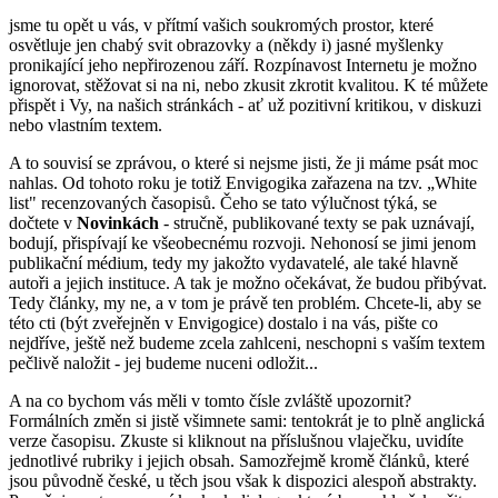
jsme tu opět u vás, v přítmí vašich soukromých prostor, které
osvětluje jen chabý svit obrazovky a (někdy i) jasné myšlenky
pronikající jeho nepřirozenou září. Rozpínavost Internetu je možno
ignorovat, stěžovat si na ni, nebo zkusit zkrotit kvalitou. K té můžete
přispět i Vy, na našich stránkách - ať už pozitivní kritikou, v diskuzi
nebo vlastním textem.
A to souvisí se zprávou, o které si nejsme jisti, že ji máme psát moc
nahlas. Od tohoto roku je totiž Envigogika zařazena na tzv. „White
list" recenzovaných časopisů. Čeho se tato výlučnost týká, se
dočtete v
Novinkách
- stručně, publikované texty se pak uznávají,
bodují, přispívají ke všeobecnému rozvoji. Nehonosí se jimi jenom
publikační médium, tedy my jakožto vydavatelé, ale také hlavně
autoři a jejich instituce. A tak je možno očekávat, že budou přibývat.
Tedy články, my ne, a v tom je právě ten problém. Chcete-li, aby se
této cti (být zveřejněn v Envigogice) dostalo i na vás, pište co
nejdříve, ještě než budeme zcela zahlceni, neschopni s vaším textem
pečlivě naložit - jej budeme nuceni odložit...
A na co bychom vás měli v tomto čísle zvláště upozornit?
Formálních změn si jistě všimnete sami: tentokrát je to plně anglická
verze časopisu. Zkuste si kliknout na příslušnou vlaječku, uvidíte
jednotlivé rubriky i jejich obsah. Samozřejmě kromě článků, které
jsou původně české, u těch jsou však k dispozici alespoň abstrakty.