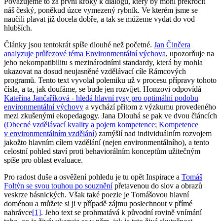
Považujeme to za první kroky k dialogu, který by mohl překročit
náš český, poněkud úzce vymezený rybník. Ve kterém jsme se
naučili plavat již docela dobře, a tak se můžeme vydat do vod
hlubších.
Články jsou tentokrát spíše dlouhé než početné.
Jan Činčera
analyzuje průřezové téma Environmentální výchova
, upozorňuje na
jeho nekompatibilitu s mezinárodními standardy, která by mohla
ukazovat na dosud neujasněné vzdělávací cíle Rámcových
programů. Tento text vyvolal polemiku už v procesu přípravy tohoto
čísla, a ta, jak doufáme, se bude jen rozvíjet. Honzovi odpovídá
Kateřina Jančaříková - hledá hlavní rysy pro optimální podobu
environmentální výchovy
a vychází přitom z výzkumu provedeného
mezi zkušenými ekopedagogy. Jana Dlouhá se pak ve dvou článcích
(Obecné vzdělávací kvality a pojem kompetence
;
Kompetence
v environmentálním vzdělání
) zamýšlí nad individuálním rozvojem
jakožto hlavním cílem vzdělání (nejen environmentálního), a tento
celostní pohled staví proti behaviorálním konceptům užitečným
spíše pro oblast evaluace.
Pro radost duše a osvěžení pohledu je tu opět Inspirace a
Tomáš
Foltýn se svou touhou po souznění
přetavenou do slov a obrazů
veskrze básnických. Však také poezie je Tomášovou hlavní
doménou a můžete si ji v případě zájmu poslechnout v přímé
nahrávce
[1]
. Jeho text se prohmatává k původní rovině vnímání