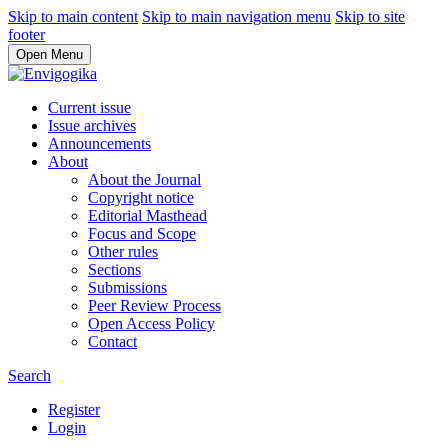
Skip to main content
Skip to main navigation menu
Skip to site
footer
Open Menu
Current issue
Issue archives
Announcements
About
About the Journal
Copyright notice
Editorial Masthead
Focus and Scope
Other rules
Sections
Submissions
Peer Review Process
Open Access Policy
Contact
Search
Register
Login