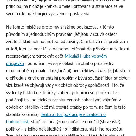
principů, na nichž je křehká, uměle udržovaná a stále více se ve
svém celku naklánějící vyváženost postavena.
Na tomto místě se proto my snažíme poukazovat k těmto
původním a jednoduchým pravdám, jež jsou v souvislostech
zvratu základních hodnot zanedbávány. Činí tak za nás především
autoři, kteří se nechtějí a nemohou vtěsnat do přísných mezí textů
recenzovaných: tentokrát opět
Mikuláš Huba ve svém
příspěvku
hodnotícím vývoj v oblasti životního prostředí z
dlouhodobé a globální (i regionální) perspektivy. Ukazuje, jak zájem
o přírodu a environmentální problémy bývá součástí idealistických
vizí, které se objevují vždy v dobách obrody společnosti; i to, že
výsledky takto (idealisticky) založených procesů jsou křehké –
podléhají tzv. politickým (ve skutečnosti sobeckým) zájmům v
obdobích stability (což mj. otevírá otázky po tom, na čem je tato
stabilita založena).
Tento autor pokračuje v úvahách o
budoucnosti
stručnou analýzou současné domácí (slovenské)
politiky – a jejího nejdůležitějšího indikátoru, státního rozpočtu.