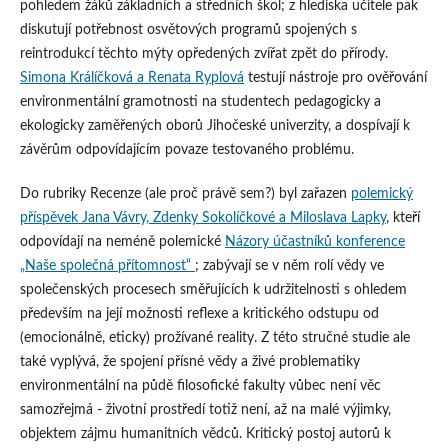
pohledem žáků základních a středních škol; z hlediska učitele pak
diskutují potřebnost osvětových programů spojených s
reintrodukcí těchto mýty opředených zvířat zpět do přírody.
Simona Králíčková a Renata Ryplová
testují nástroje pro ověřování
environmentální gramotnosti na studentech pedagogicky a
ekologicky zaměřených oborů Jihočeské univerzity, a dospívají k
závěrům odpovídajícím povaze testovaného problému.
Do rubriky Recenze (ale proč právě sem?) byl zařazen
polemický
příspěvek Jana Vávry, Zdenky Sokolíčkové a Miloslava Lapky
, kteří
odpovídají na neméně polemické
Názory účastníků konference
„Naše společná přítomnost“
; zabývají se v něm rolí vědy ve
společenských procesech směřujících k udržitelnosti s ohledem
především na její možnosti reflexe a kritického odstupu od
(emocionálně, eticky) prožívané reality. Z této stručné studie ale
také vyplývá, že spojení přísné vědy a živé problematiky
environmentální na půdě filosofické fakulty vůbec není věc
samozřejmá ‑ životní prostředí totiž není, až na malé výjimky,
objektem zájmu humanitních vědců. Kritický postoj autorů k