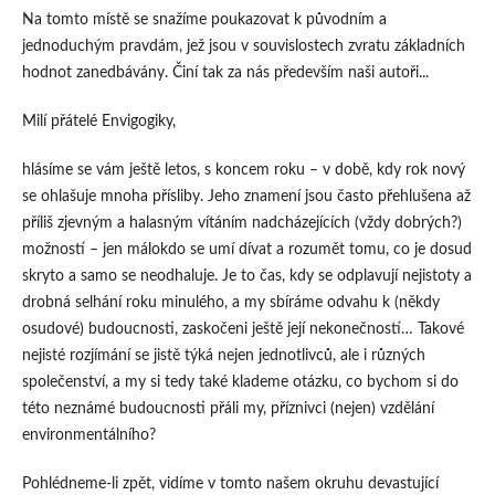
Na tomto místě se snažíme poukazovat k původním a
jednoduchým pravdám, jež jsou v souvislostech zvratu základních
hodnot zanedbávány. Činí tak za nás především naši autoři...
Milí přátelé Envigogiky,
hlásíme se vám ještě letos, s koncem roku – v době, kdy rok nový
se ohlašuje mnoha přísliby. Jeho znamení jsou často přehlušena až
příliš zjevným a halasným vítáním nadcházejících (vždy dobrých?)
možností – jen málokdo se umí dívat a rozumět tomu, co je dosud
skryto a samo se neodhaluje. Je to čas, kdy se odplavují nejistoty a
drobná selhání roku minulého, a my sbíráme odvahu k (někdy
osudové) budoucnosti, zaskočeni ještě její nekonečností… Takové
nejisté rozjímání se jistě týká nejen jednotlivců, ale i různých
společenství, a my si tedy také klademe otázku, co bychom si do
této neznámé budoucnosti přáli my, příznivci (nejen) vzdělání
environmentálního?
Pohlédneme-li zpět, vidíme v tomto našem okruhu devastující