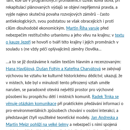
Tam, kde lze v programových prohlášeních užívat líbivá slova, při
rekapitulaci plánovaných výdajů se objeví nepříjemná pravda, a
vyjde najevo skutečná povaha rozvojových záměrů ‑ často
antiekologických, svou podstatou se však obracejících i proti
cílům dlouhodobě ekonomickým.
Martin Říha varuje
před
nebezpečím restitučního urbanismu a jeho vlivu na krajinu; v
textu
o kauze Jezeří
se hovoří o tváři této krajiny i jejích proměnách v
souladu s (ne vždy péčí oplývajícími) záměry člověka…
…a to se již dostáváme k našim textům hlavním a recenzovaným:
Hana Havlůjová, Dušan Foltýn a Kateřina Charvátová
se zabývají
výchovou ke vztahu ke kulturně historickému dědictví; ukazují, že
v místech, kde byl v minulosti tento přirozený vztah uměle
narušen, se paradoxně otevírá největší prostor pro výchovné
působení ku prospěchu dětí i místních komunit.
Radek Trnka se
věnuje otázkám komunikace
při praktickém předávání informací o
pro-environmentálních způsobech chování v osobní interakci, a
představujet čtyři využitelné teoretické modely.
Jan Andreska a
Martin Mejzr pohlíží na velké šelmy
a nebezpečí s nimi spojená