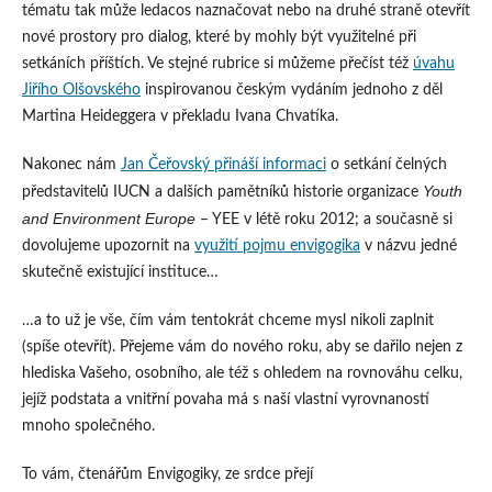
tématu tak může ledacos naznačovat nebo na druhé straně otevřít
nové prostory pro dialog, které by mohly být využitelné při
setkáních příštích. Ve stejné rubrice si můžeme přečíst též
úvahu
Jiřího Olšovského
inspirovanou českým vydáním jednoho z děl
Martina Heideggera v překladu Ivana Chvatíka.
Nakonec nám
Jan Čeřovský přináší informaci
o setkání čelných
Youth
představitelů IUCN a dalších pamětníků historie organizace
and Environment Europe
– YEE v létě roku 2012; a současně si
dovolujeme upozornit na
využití pojmu envigogika
v názvu jedné
skutečně existující instituce…
…a to už je vše, čím vám tentokrát chceme mysl nikoli zaplnit
(spíše otevřít). Přejeme vám do nového roku, aby se dařilo nejen z
hlediska Vašeho, osobního, ale též s ohledem na rovnováhu celku,
jejíž podstata a vnitřní povaha má s naší vlastní vyrovnaností
mnoho společného.
To vám, čtenářům Envigogiky, ze srdce přejí