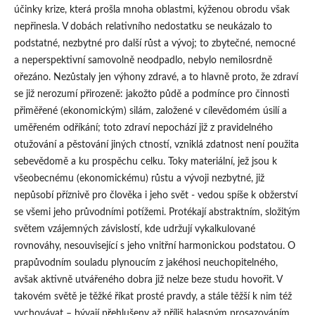
účinky krize, která prošla mnoha oblastmi, kýženou obrodu však
nepřinesla. V dobách relativního nedostatku se neukázalo to
podstatné, nezbytné pro další růst a vývoj; to zbytečné, nemocné
a neperspektivní samovolně neodpadlo, nebylo nemilosrdně
ořezáno. Nezůstaly jen výhony zdravé, a to hlavně proto, že zdraví
se již nerozumí přirozeně: jakožto půdě a podmínce pro činnosti
přiměřené (ekonomickým) silám, založené v cílevědomém úsilí a
uměřeném odříkání; toto zdraví nepochází již z pravidelného
otužování a pěstování jiných ctností, vzniklá zdatnost není použita
sebevědomě a ku prospěchu celku. Toky materiální, jež jsou k
všeobecnému (ekonomickému) růstu a vývoji nezbytné, již
nepůsobí příznivě pro člověka i jeho svět ‑ vedou spíše k obžerství
se všemi jeho průvodními potížemi. Protékají abstraktním, složitým
světem vzájemných závislostí, kde udržují vykalkulované
rovnováhy, nesouvisející s jeho vnitřní harmonickou podstatou. O
prapůvodním souladu plynoucím z jakéhosi neuchopitelného,
avšak aktivně utvářeného dobra již nelze beze studu hovořit. V
takovém světě je těžké říkat prosté pravdy, a stále těžší k nim též
vychovávat – bývají přehlušeny až příliš halasným prosazováním