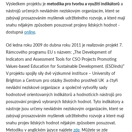
Výsledkem projektu je
metodika pro tvorbu a využití indikátorů
a
nástrojů určených nevládním neziskovým organizacím, které se
zabývají prosazováním myšlenek udržitelného rozvoje, a které mají
snahu nějakým způsobem posuzovat projevy lidských hodnot -
dostupná
online
.
Od ledna roku 2009 do dubna roku 2011 je realizován projekt 7.
Rámcového programu EU s názvem: „The Development of
Indicators and Assessment Tools for CSO Projects Promoting
Values-based Education for Sustainable Development. (ESDinds)“
V projektu spojily síly dvě výzkumné instituce – University of
Brighton a Centrum pro otázky životního prostředí UK a čtyři
nevládní neziskové organizace a společně vytvořily sady
hodnotově orientovaných indikátorů a hodnotících nástrojů pro
posuzování projevů vybraných lidských hodnot. Tyto indikátory a
nástroje jsou určeny nevládním neziskovým organizacím, které se
zabývají prosazováním myšlenek udržitelného rozvoje a které mají
snahu projev lidských hodnot nějakým způsobem posuzovat.
Metodiku v anglickém jazyce najdete
zde
. Můžete se zde