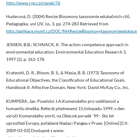
http://www.rvp.cz/clanek/76
Hudecová, D. (2004) Revize Bloomovy taxonomie edukačních cílů
Pedagogika, .vol LIV, iss. 3, pp. 274-283 Retrieved from
http://aplikace.msmt.cz/DOC/NHRevizeBloomovytaxonomieedukace
JENSEN, B.B.; SCHNACK, K. The action competence approach in
environmental education. Environmental Education Research 3,
1997 (2), p. 163-178.
Kratwohl, D. R., Bloom, B. S., & Masia, B. B. (1973) Taxonomy of
Educational Objectives, the Classification of Educational Goals.
Handbook II: Affective Domain. New York: David McKay Co., Inc.
KUMPERA, Jan. Poselství J.A.Komenského pro vzdělanost a
humanitu dneška. Referát přednesený 15.listopadu 1999, v den
výročí Komenského smrti, na Obecné poradě ´99 - Sto let
uprostřed Evropy, pořádané Nadací Pangea v Praze. [Online] [Cit-
2009-03-03] Dostupné z www: