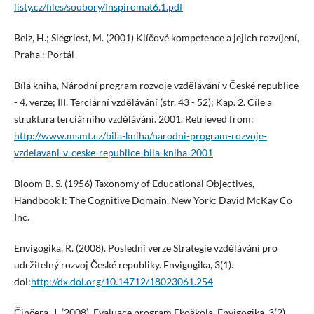
listy.cz/files/soubory/Inspiromat6.1.pdf
Belz, H.; Siegriest, M. (2001) Klíčové kompetence a jejich rozvíjení,
Praha : Portál
Bílá kniha, Národní program rozvoje vzdělávání v České republice
- 4. verze; III. Terciární vzdělávání (str. 43 - 52); Kap. 2. Cíle a
struktura terciárního vzdělávání. 2001. Retrieved from:
http://www.msmt.cz/bila-kniha/narodni-program-rozvoje-
vzdelavani-v-ceske-republice-bila-kniha-2001
Bloom B. S. (1956) Taxonomy of Educational Objectives,
Handbook I: The Cognitive Domain. New York: David McKay Co
Inc.
Envigogika, R. (2008). Poslední verze Strategie vzdělávání pro
udržitelný rozvoj České republiky. Envigogika, 3(1).
doi:
http://dx.doi.org/10.14712/18023061.254
Činčera, J. (2008). Evaluace program Ekoškola. Envigogika, 3(2).