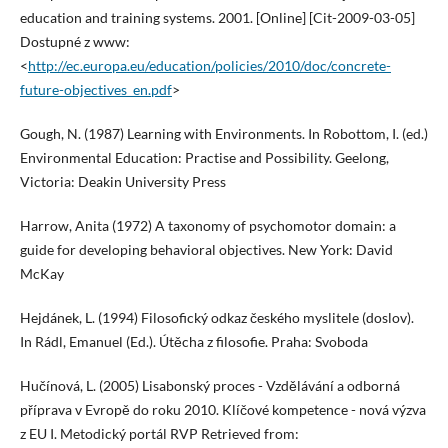
education and training systems. 2001. [Online] [Cit-2009-03-05]
Dostupné z www:
<
http://ec.europa.eu/education/policies/2010/doc/concrete-
future-objectives_en.pdf
>
Gough, N. (1987) Learning with Environments. In Robottom, I. (ed.)
Environmental Education: Practise and Possibility. Geelong,
Victoria: Deakin University Press
Harrow, Anita (1972) A taxonomy of psychomotor domain: a
guide for developing behavioral objectives. New York: David
McKay
Hejdánek, L. (1994) Filosofický odkaz českého myslitele (doslov).
In Rádl, Emanuel (Ed.). Útěcha z filosofie. Praha: Svoboda
Hučínová, L. (2005) Lisabonský proces - Vzdělávání a odborná
příprava v Evropě do roku 2010. Klíčové kompetence - nová výzva
z EU I. Metodický portál RVP Retrieved from: