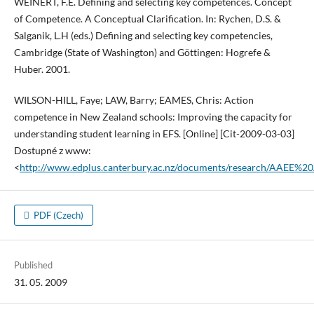
WEINERT, F.E. Defining and selecting key competences. Concept
of Competence. A Conceptual Clarification. In: Rychen, D.S. &
Salganik, L.H (eds.) Defining and selecting key competencies,
Cambridge (State of Washington) and Göttingen: Hogrefe &
Huber. 2001.
WILSON-HILL, Faye; LAW, Barry; EAMES, Chris: Action
competence in New Zealand schools: Improving the capacity for
understanding student learning in EFS. [Online] [Cit-2009-03-03]
Dostupné z www:
<
http://www.edplus.canterbury.ac.nz/documents/research/AAEE%
PDF (Czech)
Published
31. 05. 2009