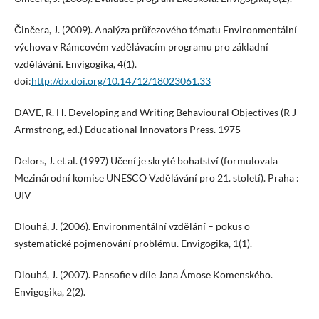
Činčera, J. (2009). Analýza průřezového tématu Environmentální
výchova v Rámcovém vzdělávacím programu pro základní
vzdělávání. Envigogika, 4(1).
doi:
http://dx.doi.org/10.14712/18023061.33
DAVE, R. H. Developing and Writing Behavioural Objectives (R J
Armstrong, ed.) Educational Innovators Press. 1975
Delors, J. et al. (1997) Učení je skryté bohatství (formulovala
Mezinárodní komise UNESCO Vzdělávání pro 21. století). Praha :
UIV
Dlouhá, J. (2006). Environmentální vzdělání – pokus o
systematické pojmenování problému. Envigogika, 1(1).
Dlouhá, J. (2007). Pansofie v díle Jana Ámose Komenského.
Envigogika, 2(2).