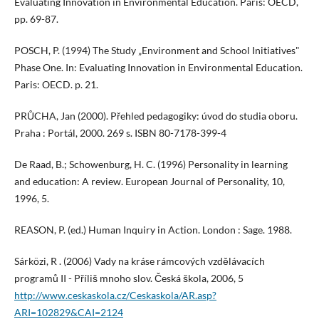
Evaluating Innovation in Environmental Education. Paris: OECD,
pp. 69-87.
POSCH, P. (1994) The Study „Environment and School Initiatives"
Phase One. In: Evaluating Innovation in Environmental Education.
Paris: OECD. p. 21.
PRŮCHA, Jan (2000). Přehled pedagogiky: úvod do studia oboru.
Praha : Portál, 2000. 269 s. ISBN 80-7178-399-4
De Raad, B.; Schowenburg, H. C. (1996) Personality in learning
and education: A review. European Journal of Personality, 10,
1996, 5.
REASON, P. (ed.) Human Inquiry in Action. London : Sage. 1988.
Sárközi, R . (2006) Vady na kráse rámcových vzdělávacích
programů II - Příliš mnoho slov. Česká škola, 2006, 5
http://www.ceskaskola.cz/Ceskaskola/AR.asp?
ARI=102829&CAI=2124