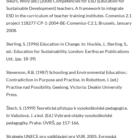
Sleurs, Willy (ed.) (2008) Competencies for ESD (Education for
Sustainable Development) teachers. A framework to integrate
ESD in the curriculum of teacher training institutes. Comenius 2.1
project 118277-CP-1-2004-BE-Comenius-C2.1, Brussels, January
2008.
Sterling, S. (1996) Education in Change. In: Huckle, J., Sterling, S.,
ed.: Education for Sustainability. London: Earthscan Publications
Ltd., (pp. 18-39)
Stevenson, R.B. (1987) Schooling and Environmental Education.:
Contradiction in Purpose and Practise. In Robottom, I. (ed.)
Practise nad Possibility. Geelong, Victoria: Deakin University
Press.
Štech, S. (1999) Teoretické přístupy k vysokoškolské pedagogice.
In Vašutová, J. a kol. (Ed.) Vybrané otázky vysokoškolské
pedagogiky. Praha: ÚVRŠ, pp 157-166.
Strategie UNECE pro vzdělávání pro VUR, 2005. Evropská