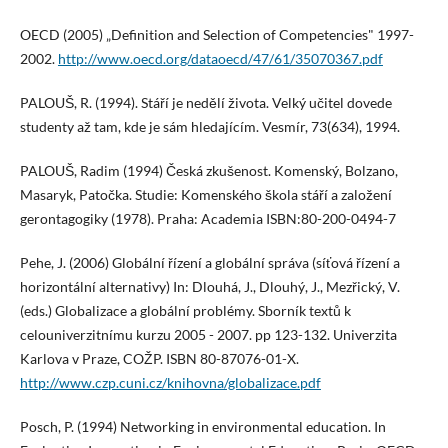
OECD (2005) „Definition and Selection of Competencies" 1997-
2002.
http://www.oecd.org/dataoecd/47/61/35070367.pdf
PALOUŠ, R. (1994). Stáří je nedělí života. Velký učitel dovede
studenty až tam, kde je sám hledajícím. Vesmír, 73(634), 1994.
PALOUŠ, Radim (1994) Česká zkušenost. Komenský, Bolzano,
Masaryk, Patočka. Studie: Komenského škola stáří a založení
gerontagogiky (1978). Praha: Academia ISBN:80-200-0494-7
Pehe, J. (2006) Globální řízení a globální správa (síťová řízení a
horizontální alternativy) In: Dlouhá, J., Dlouhý, J., Mezřický, V.
(eds.) Globalizace a globální problémy. Sborník textů k
celouniverzitnímu kurzu 2005 - 2007. pp 123-132. Univerzita
Karlova v Praze, COŽP. ISBN 80-87076-01-X.
http://www.czp.cuni.cz/knihovna/globalizace.pdf
Posch, P. (1994) Networking in environmental education. In