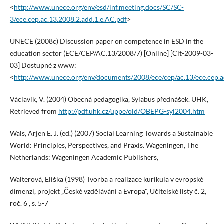
<
http://www.unece.org/env/esd/inf.meeting.docs/SC/SC-
3/ece.cep.ac.13.2008.2.add.1.e.AC.pdf
>
UNECE (2008c) Discussion paper on competence in ESD in the
education sector (ECE/CEP/AC.13/2008/7) [Online] [Cit-2009-03-
03] Dostupné z www:
<
http://www.unece.org/env/documents/2008/ece/cep/ac.13/ece.cep.ac
Václavík, V. (2004) Obecná pedagogika, Sylabus přednášek. UHK,
Retrieved from
http://pdf.uhk.cz/uppe/old/OBEPG-syl2004.htm
Wals, Arjen E. J. (ed.) (2007) Social Learning Towards a Sustainable
World: Principles, Perspectives, and Praxis. Wageningen, The
Netherlands: Wageningen Academic Publishers,
Walterová, Eliška (1998) Tvorba a realizace kurikula v evropské
dimenzi, projekt „České vzdělávání a Evropa", Učitelské listy č. 2,
roč. 6 , s. 5-7