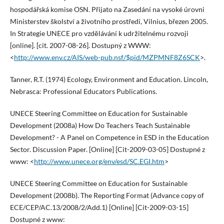
hospodářská komise OSN. Přijato na Zasedání na vysoké úrovni
Ministerstev školství a životního prostředí, Vilnius, březen 2005.
In Strategie UNECE pro vzdělávání k udržitelnému rozvoji
[online]. [cit. 2007-08-26]. Dostupný z WWW:
<
http://www.env.cz/AIS/web-pub.nsf/$pid/MZPMNF8Z6SCK
>.
Tanner, R.T. (1974) Ecology, Environment and Education. Lincoln,
Nebrasca: Professional Educators Publications.
UNECE Steering Committee on Education for Sustainable
Development (2008a) How Do Teachers Teach Sustainable
Development? - A Panel on Competence in ESD in the Education
Sector. Discussion Paper. [Online] [Cit-2009-03-05] Dostupné z
www: <
http://www.unece.org/env/esd/SC.EGI.htm
>
UNECE Steering Committee on Education for Sustainable
Development (2008b). The Reporting Format (Advance copy of
ECE/CEP/AC.13/2008/2/Add.1) [Online] [Cit-2009-03-15]
Dostupné z www: