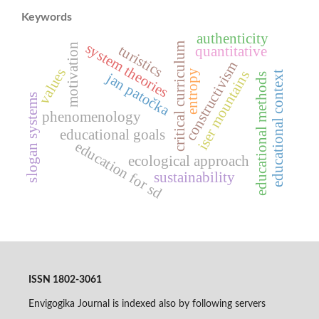
Keywords
authenticity
critical curriculum
system theories
motivation
turistics
quantitative
constructivism
values
entropy
iser mountains
educational context
jan patočka
educational methods
slogan systems
phenomenology
educational goals
education for sd
ecological approach
sustainability
ISSN 1802-3061
Envigogika Journal is indexed also by following servers