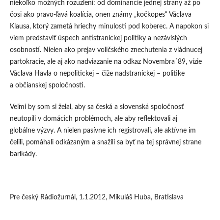
niekoľko možných rozuzlení: od dominancie jednej strany až po
čosi ako pravo-ľavá koalícia, onen známy „kočkopes“ Václava
Klausa, ktorý zametá hriechy minulosti pod koberec. A napokon si
viem predstaviť úspech antistraníckej politiky a nezávislých
osobností. Nielen ako prejav voličského znechutenia z vládnucej
partokracie, ale aj ako nadviazanie na odkaz Novembra´89, vízie
Václava Havla o nepolitickej – čiže nadstraníckej – politike
a občianskej spoločnosti.
Veľmi by som si želal, aby sa česká a slovenská spoločnosť
neutopili v domácich problémoch, ale aby reflektovali aj
globálne výzvy. A nielen pasívne ich registrovali, ale aktívne im
čelili, pomáhali odkázaným a snažili sa byť na tej správnej strane
barikády.
Pre český Rádiožurnál, 1.1.2012, Mikuláš Huba, Bratislava