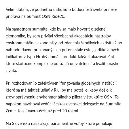
Veľmi dúfam, že podnetnú diskusiu o budúcnosti sveta prinesie
príprava na Summit OSN Rio+20.
Na samotnom summite, kde by sa malo hovoriť o zelenej
ekonomike, by som privítal všeobecnú akceptáciu nástrojov
environmentálnej ekonomiky, od zdanenia škodlivých aktivít až po
náhradu dávno prekonaných, a pritom stále ešte glorifikovaných
indikátorov typu Hrubý domáci produkt takými ukazovateľmi,
ktoré skutočne komplexne odrážajú udržateľnosť a kvalitu nášho
života.
Pri rozhodovaní o zefektívnení fungovania globálnych inštitúcií,
ktoré sa má taktiež udiať v Riu, by ma potešilo, keby došlo k
zrovnoprávneniu environmentálneho piliera v štruktúre OSN. To
napokon navrhoval vedúci československej delegácie na Summite
Zeme, Josef Vavroušek, už pred 20 rokmi.
Na Slovensku nás čakajú parlamentné voľby, ktoré ponúkajú