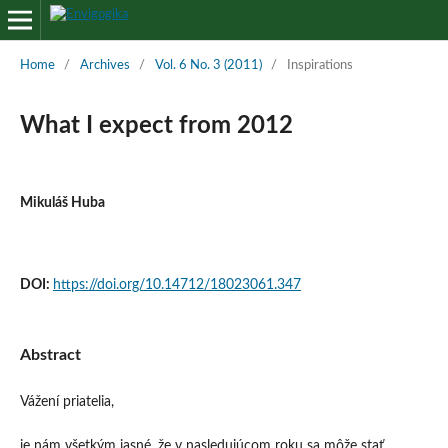
Home
/
Archives
/
Vol. 6 No. 3 (2011)
/
Inspirations
What I expect from 2012
Mikuláš Huba
DOI:
https://doi.org/10.14712/18023061.347
Abstract
Vážení priatelia,
je nám všetkým jasné, že v nasledujúcom roku sa môže stať