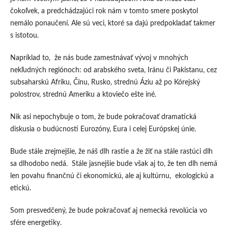
čokoľvek, a predchádzajúci rok nám v tomto smere poskytol
nemálo ponaučení. Ale sú veci, ktoré sa dajú predpokladať takmer
s istotou.
Napríklad to, že nás bude zamestnávať vývoj v mnohých
nekľudných regiónoch: od arabského sveta, Iránu či Pakistanu, cez
subsaharskú Afriku, Čínu, Rusko, strednú Áziu až po Kórejský
polostrov, strednú Ameriku a ktoviečo ešte iné.
Nik asi nepochybuje o tom, že bude pokračovať dramatická
diskusia o budúcnosti Eurozóny, Eura i celej Európskej únie.
Bude stále zrejmejšie, že náš dlh rastie a že žiť na stále rastúci dlh
sa dlhodobo nedá. Stále jasnejšie bude však aj to, že ten dlh nemá
len povahu finančnú či ekonomickú, ale aj kultúrnu, ekologickú a
etickú.
Som presvedčený, že bude pokračovať aj nemecká revolúcia vo
sfére energetiky.