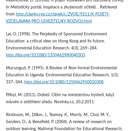
Kvasničková, D. (2010b). K pojetí vzdělávání pro udržitelný rozvoj.
In Metodický portál. Inspirace a zkušenosti učitelů. . Retrieved
from
http://clanky.rvp.cz/clanek/c/ZVOE/9211/K-POJETI-
VZDELAVANI-PRO-UDRZITELNY-ROZVOJ.html
Lai, O. (1998). The Perplexity of Sponsored Environment
Education: a critical view on Hong Kong and its future.
Environmental Education Research, 4(3), 269–284.
http://doi.org/10.1080/1350462980040303
Mucunguzi, P. (1995). A Review of Non‐formal Environmental
Education in Uganda. Environmental Education Research, 1(3),
337–344.
http://doi.org/10.1080/1350462950010308
Přibyl, M. (2011). Dobeš: Cítím na ministerstvu hysterii, když
mluvím o zeštíhlení úřadu. Novinky.cz, 20.2.2011.
Rickinson, M., Dillon, J., Teamey, K., Morris, M., Choi, M. Y.,
Sanders, D., & Benefield, P. (2004). A review of research on
outdoor learning. National Foundation for Educational Research,