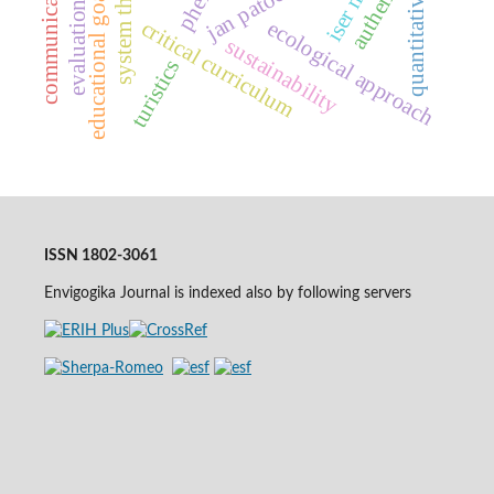
system theories
jan patočka
educational goals
quantitative
critical curriculum
ecological approach
sustainability
turistics
ISSN 1802-3061
Envigogika Journal is indexed also by following servers