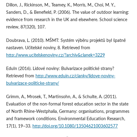
Dillon, J., Rickinson, M., Teamey, K., Morris, M., Choi, M. Y.,
Sanders, D., & Benefield, P. (2006). The value of outdoor learning:
evidence from research in the UK and elsewhere. School science
review, 87(320), 107.
Doubrava, L. (2010). MŠMT: Systém výběru projektů byl špatně
nastaven. Učitelské noviny, 8. Retrieved from
http://www.ucitelskenoviny.cz/?archiv&clanek=3229
EduIn (2016). Lidové noviny: Bulvarizace politické strany?
Retrieved from
http://www.eduin.cz/clanky/lidove-noviny-
bulvarizace-politicke-strany/
Grimm, A., Mrosek, T., Martinsohn, A., & Schulte, A. (2011).
Evaluation of the non‐formal forest education sector in the state
of North Rhine‐Westphalia, Germany: organisations, programmes
and framework conditions. Environmental Education Research,
17(1), 19–33.
http://doi.org/10.1080/13504621003602577