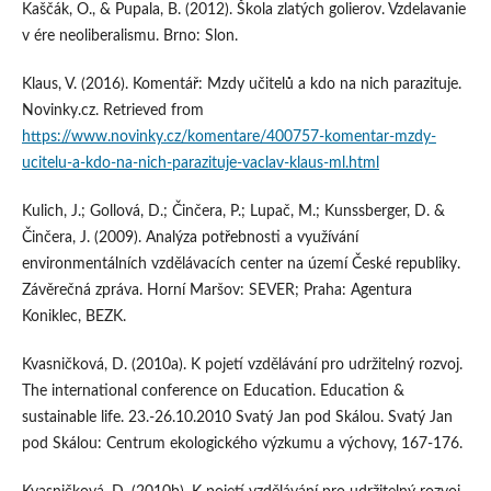
Kaščák, O., & Pupala, B. (2012). Škola zlatých golierov. Vzdelavanie
v ére neoliberalismu. Brno: Slon.
Klaus, V. (2016). Komentář: Mzdy učitelů a kdo na nich parazituje.
Novinky.cz. Retrieved from
https://www.novinky.cz/komentare/400757-komentar-mzdy-
ucitelu-a-kdo-na-nich-parazituje-vaclav-klaus-ml.html
Kulich, J.; Gollová, D.; Činčera, P.; Lupač, M.; Kunssberger, D. &
Činčera, J. (2009). Analýza potřebnosti a využívání
environmentálních vzdělávacích center na území České republiky.
Závěrečná zpráva. Horní Maršov: SEVER; Praha: Agentura
Koniklec, BEZK.
Kvasničková, D. (2010a). K pojetí vzdělávání pro udržitelný rozvoj.
The international conference on Education. Education &
sustainable life. 23.-26.10.2010 Svatý Jan pod Skálou. Svatý Jan
pod Skálou: Centrum ekologického výzkumu a výchovy, 167-176.