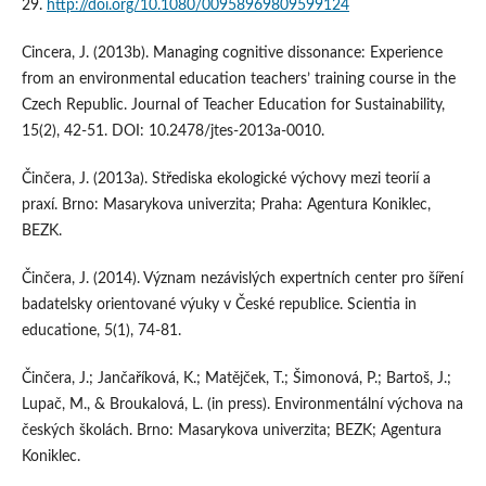
29.
http://doi.org/10.1080/00958969809599124
Cincera, J. (2013b). Managing cognitive dissonance: Experience
from an environmental education teachers’ training course in the
Czech Republic. Journal of Teacher Education for Sustainability,
15(2), 42-51. DOI: 10.2478/jtes-2013a-0010.
Činčera, J. (2013a). Střediska ekologické výchovy mezi teorií a
praxí. Brno: Masarykova univerzita; Praha: Agentura Koniklec,
BEZK.
Činčera, J. (2014). Význam nezávislých expertních center pro šíření
badatelsky orientované výuky v České republice. Scientia in
educatione, 5(1), 74-81.
Činčera, J.; Jančaříková, K.; Matějček, T.; Šimonová, P.; Bartoš, J.;
Lupač, M., & Broukalová, L. (in press). Environmentální výchova na
českých školách. Brno: Masarykova univerzita; BEZK; Agentura
Koniklec.