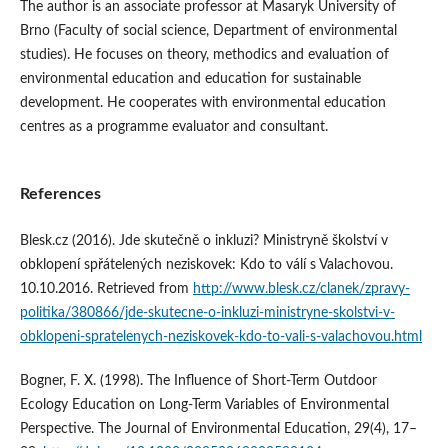
The author is an associate professor at Masaryk University of
Brno (Faculty of social science, Department of environmental
studies). He focuses on theory, methodics and evaluation of
environmental education and education for sustainable
development. He cooperates with environmental education
centres as a programme evaluator and consultant.
References
Blesk.cz (2016). Jde skutečně o inkluzi? Ministryně školství v
obklopení spřátelených neziskovek: Kdo to válí s Valachovou.
10.10.2016. Retrieved from
http://www.blesk.cz/clanek/zpravy-
politika/380866/jde-skutecne-o-inkluzi-ministryne-skolstvi-v-
obklopeni-spratelenych-neziskovek-kdo-to-vali-s-valachovou.html
Bogner, F. X. (1998). The Influence of Short-Term Outdoor
Ecology Education on Long-Term Variables of Environmental
Perspective. The Journal of Environmental Education, 29(4), 17–