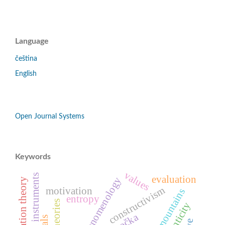
Language
čeština
English
Open Journal Systems
Keywords
values
evaluation instruments
evaluation
phenomenology
communication theory
constructivism
motivation
iser mountains
entropy
authenticity