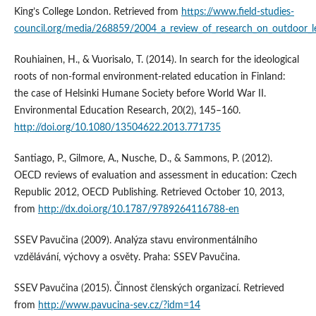
King’s College London. Retrieved from
https://www.field-studies-
council.org/media/268859/2004_a_review_of_research_on_outdoor_le
Rouhiainen, H., & Vuorisalo, T. (2014). In search for the ideological
roots of non-formal environment-related education in Finland:
the case of Helsinki Humane Society before World War II.
Environmental Education Research, 20(2), 145–160.
http://doi.org/10.1080/13504622.2013.771735
Santiago, P., Gilmore, A., Nusche, D., & Sammons, P. (2012).
OECD reviews of evaluation and assessment in education: Czech
Republic 2012, OECD Publishing. Retrieved October 10, 2013,
from
http://dx.doi.org/10.1787/9789264116788-en
SSEV Pavučina (2009). Analýza stavu environmentálního
vzdělávání, výchovy a osvěty. Praha: SSEV Pavučina.
SSEV Pavučina (2015). Činnost členských organizací. Retrieved
from
http://www.pavucina-sev.cz/?idm=14